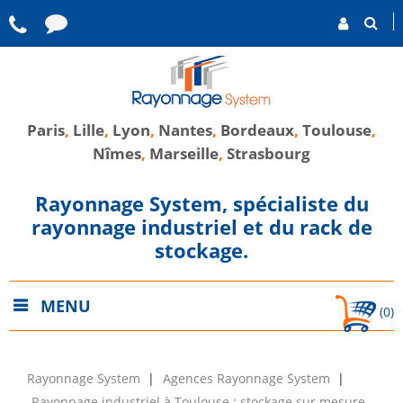
Paris
,
Lille
,
Lyon
,
Nantes
,
Bordeaux
,
Toulouse
,
Nîmes
,
Marseille
,
Strasbourg
Rayonnage System, spécialiste du
rayonnage industriel et du rack de
stockage.
MENU
(0)
Rayonnage System
Agences Rayonnage System
Rayonnage industriel à Toulouse : stockage sur mesure