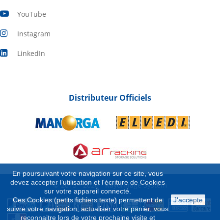
YouTube
Instagram
LinkedIn
Distributeur Officiels
En poursuivant votre navigation sur ce site, vous
devez accepter l’utilisation et l'écriture de Cookies
© 2015 - 2026 - Rayonnage System
sur votre appareil connecté.
Ces Cookies (petits fichiers texte) permettent de
J'accepte
suivre votre navigation, actualiser votre panier, vous
reconnaitre lors de votre prochaine visite et