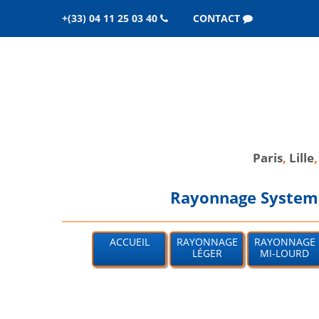
+(33) 04 11 25 03 40
CONTACT
Paris
,
Lille
Rayonnage System, 
ACCUEIL
RAYONNAGE
RAYONNAGE
LÉGER
MI-LOURD