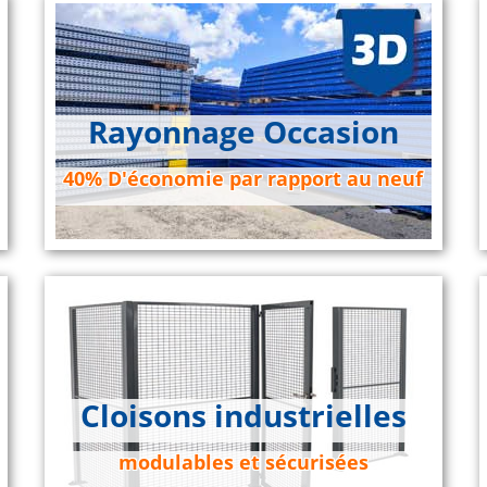
Rayonnage Occasion
40% D'économie par rapport au neuf
Cloisons industrielles
modulables et sécurisées