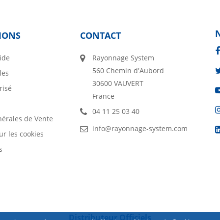
IONS
CONTACT
ide
Rayonnage System
560 Chemin d'Aubord
les
30600 VAUVERT
risé
France
04 11 25 03 40
nérales de Vente
info@rayonnage-system.com
ur les cookies
s
Distributeur Officiels