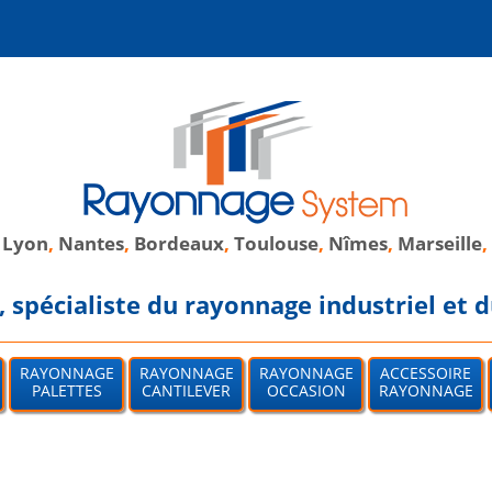
,
Lyon
,
Nantes
,
Bordeaux
,
Toulouse
,
Nîmes
,
Marseille
,
spécialiste du rayonnage industriel et d
RAYONNAGE
RAYONNAGE
RAYONNAGE
ACCESSOIRE
PALETTES
CANTILEVER
OCCASION
RAYONNAGE