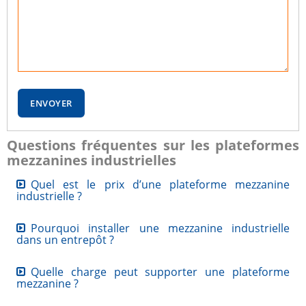
ENVOYER
Questions fréquentes sur les plateformes
mezzanines industrielles
Quel est le prix d’une plateforme mezzanine
industrielle ?
Le prix d’une
plateforme mezzanine industrielle
dépend de
Pourquoi installer une mezzanine industrielle
dans un entrepôt ?
plusieurs critères : la surface souhaitée, la charge admissible,
la hauteur disponible, le type de plancher, les garde-corps,
Installer une
mezzanine industrielle
permet d’augmenter
Quelle charge peut supporter une plateforme
les escaliers, les accès et les options de sécurité. Chaque
mezzanine ?
rapidement la surface disponible sans agrandir le bâtiment.
projet étant différent, une étude personnalisée permet de
Cette solution est idéale pour créer un espace de stockage