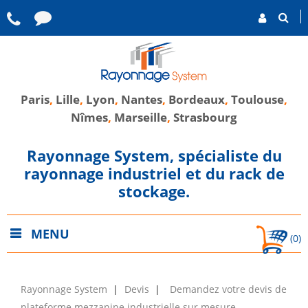
Paris
,
Lille
,
Lyon
,
Nantes
,
Bordeaux
,
Toulouse
,
Nîmes
,
Marseille
,
Strasbourg
Rayonnage System, spécialiste du
rayonnage industriel et du rack de
stockage.
MENU
(0)
Rayonnage System
Devis
Demandez votre devis de
plateforme mezzanine industrielle sur mesure