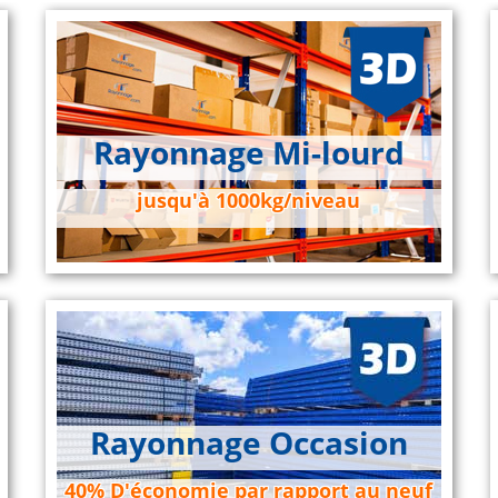
Rayonnage Mi-lourd
jusqu'à 1000kg/niveau
Rayonnage Occasion
40% D'économie par rapport au neuf