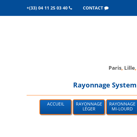
+(33) 04 11 25 03 40
CONTACT
Paris
,
Lille
Rayonnage System, 
ACCUEIL
RAYONNAGE
RAYONNAGE
LÉGER
MI-LOURD