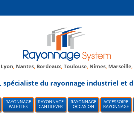
,
Lyon
,
Nantes
,
Bordeaux
,
Toulouse
,
Nîmes
,
Marseille
,
spécialiste du rayonnage industriel et d
RAYONNAGE
RAYONNAGE
RAYONNAGE
ACCESSOIRE
PALETTES
CANTILEVER
OCCASION
RAYONNAGE