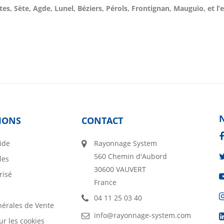
tes, Sète, Agde, Lunel, Béziers, Pérols, Frontignan, Mauguio, et 
IONS
CONTACT
ide
Rayonnage System
560 Chemin d'Aubord
les
30600 VAUVERT
risé
France
04 11 25 03 40
nérales de Vente
info@rayonnage-system.com
ur les cookies