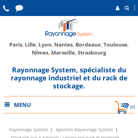
Paris
,
Lille
,
Lyon
,
Nantes
,
Bordeaux
,
Toulouse
,
Nîmes
,
Marseille
,
Strasbourg
Rayonnage System, spécialiste du
rayonnage industriel et du rack de
stockage.
MENU
(0)
Rayonnage System
Agences Rayonnage System
Stockage pro à Avignon : rayonnage livré et montage