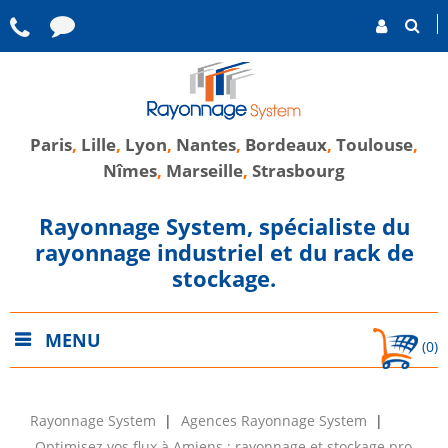
Paris
,
Lille
,
Lyon
,
Nantes
,
Bordeaux
,
Toulouse
,
Nîmes
,
Marseille
,
Strasbourg
Rayonnage System, spécialiste du
rayonnage industriel et du rack de
stockage.
MENU
(0)
Rayonnage System
Agences Rayonnage System
Optimisez vos flux à Amiens : rayonnage et stockage pro