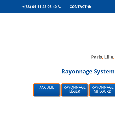
+(33) 04 11 25 03 40
CONTACT
Paris
,
Lille
Rayonnage System, 
ACCUEIL
RAYONNAGE
RAYONNAGE
LÉGER
MI-LOURD