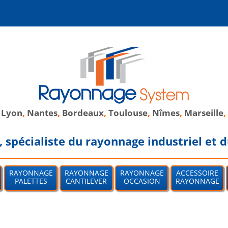
,
Lyon
,
Nantes
,
Bordeaux
,
Toulouse
,
Nîmes
,
Marseille
,
spécialiste du rayonnage industriel et d
RAYONNAGE
RAYONNAGE
RAYONNAGE
ACCESSOIRE
PALETTES
CANTILEVER
OCCASION
RAYONNAGE