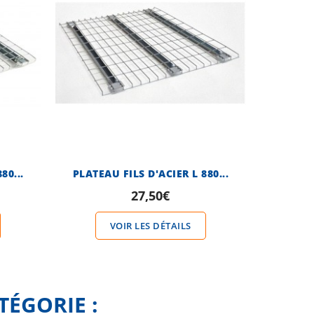
80...
PLATEAU FILS D'ACIER L 880...
27,50€
VOIR LES DÉTAILS
TÉGORIE :