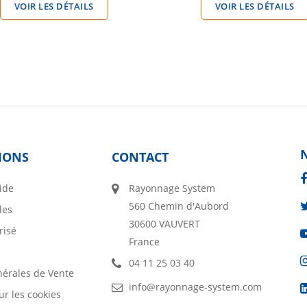
VOIR LES DÉTAILS
VOIR LES DÉTAILS
IONS
CONTACT
ide
Rayonnage System
560 Chemin d'Aubord
les
30600 VAUVERT
risé
France
04 11 25 03 40
nérales de Vente
info@rayonnage-system.com
ur les cookies