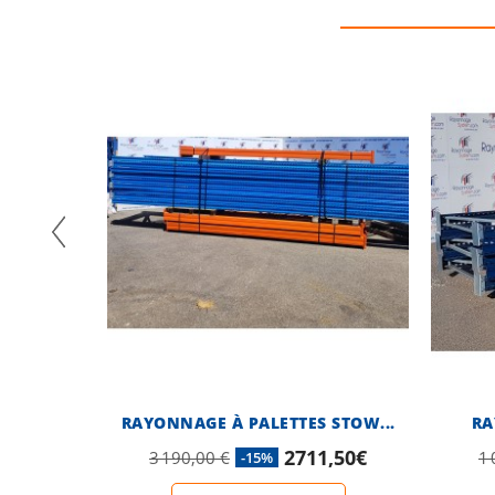
RAYONNAGE À PALETTES STOW...
RA
2711,50€
3 190,00 €
1 
-15%