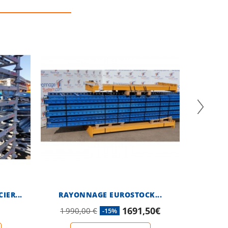
IER...
RAYONNAGE EUROSTOCK...
RAY
1691,50€
1 990,00 €
4 290
-15%