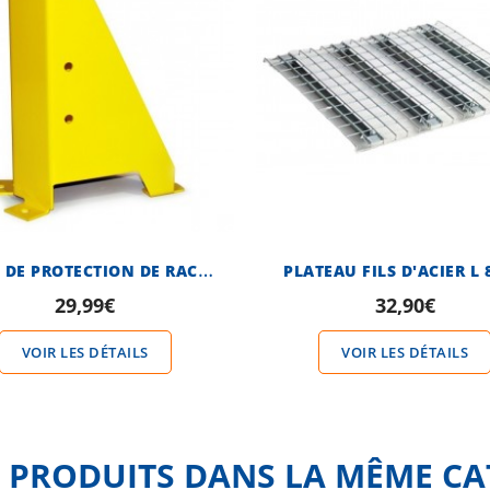
S
ABOT DE PROTECTION DE RACK...
PLATEAU FILS D'ACIER L 8
29,99€
32,90€
VOIR LES DÉTAILS
VOIR LES DÉTAILS
 PRODUITS DANS LA MÊME CA