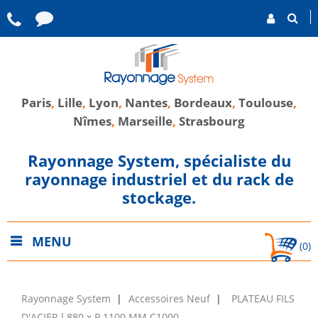
Paris
,
Lille
,
Lyon
,
Nantes
,
Bordeaux
,
Toulouse
,
Nîmes
,
Marseille
,
Strasbourg
Rayonnage System, spécialiste du
rayonnage industriel et du rack de
stockage.
MENU
(0)
Rayonnage System
Accessoires Neuf
PLATEAU FILS
D'ACIER l 880 x P 1100 MM C1000