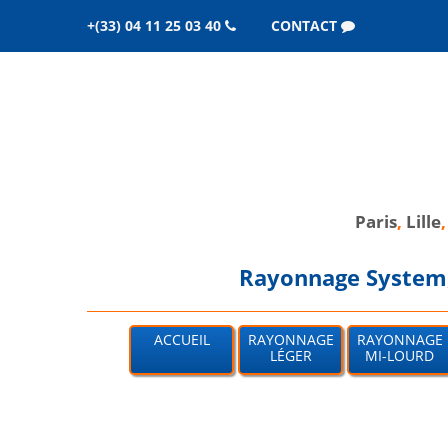
+(33) 04 11 25 03 40
CONTACT
Paris
,
Lille
Rayonnage System, 
ACCUEIL
RAYONNAGE
RAYONNAGE
LÉGER
MI-LOURD