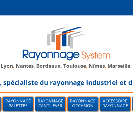
,
Lyon
,
Nantes
,
Bordeaux
,
Toulouse
,
Nîmes
,
Marseille
,
spécialiste du rayonnage industriel et d
RAYONNAGE
RAYONNAGE
RAYONNAGE
ACCESSOIRE
PALETTES
CANTILEVER
OCCASION
RAYONNAGE