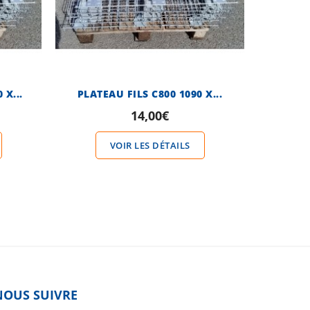
 X...
PLATEAU FILS C800 1090 X...
PLATEA
14,00€
VOIR LES DÉTAILS
NOUS SUIVRE