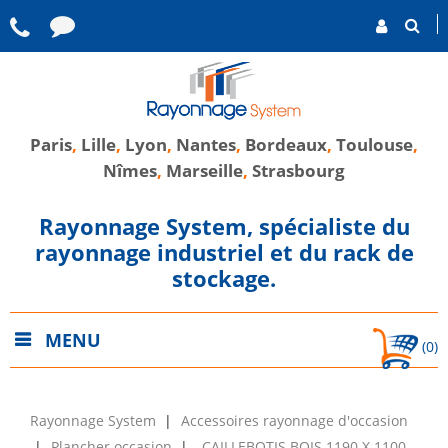
Paris
,
Lille
,
Lyon
,
Nantes
,
Bordeaux
,
Toulouse
,
Nîmes
,
Marseille
,
Strasbourg
Rayonnage System, spécialiste du
rayonnage industriel et du rack de
stockage.
MENU
(0)
Rayonnage System
Accessoires rayonnage d'occasion
Plancher occasion
CAILLEBOTIS BOIS 1190 X 1100