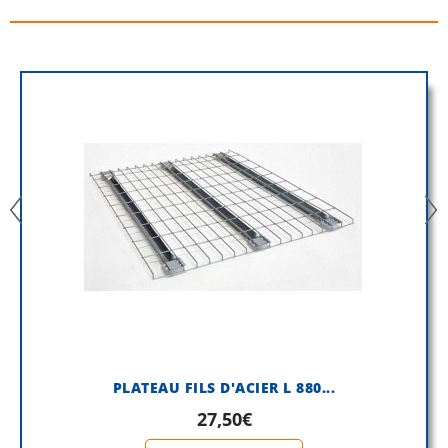
PLATEAU FILS D'ACIER L 880...
27,50€