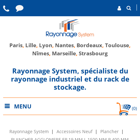
Paris
,
Lille
,
Lyon
,
Nantes
,
Bordeaux
,
Toulouse
,
Nîmes
,
Marseille
,
Strasbourg
Rayonnage System, spécialiste du
rayonnage industriel et du rack de
stockage.
MENU
(0)
Rayonnage System
Accessoires Neuf
Plancher
PLANCHER AGGLOMERE EP 19 MM L 1500 MM P 400 MM