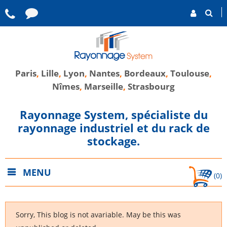
Paris
,
Lille
,
Lyon
,
Nantes
,
Bordeaux
,
Toulouse
,
Nîmes
,
Marseille
,
Strasbourg
Rayonnage System, spécialiste du
rayonnage industriel et du rack de
stockage.
MENU
(0)
Sorry, This blog is not avariable. May be this was