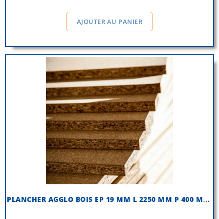
AJOUTER AU PANIER
P
LANCHER AGGLO BOIS EP 19 MM L 2250 MM P 400 MM (QTÉ 1 NIVEAU)