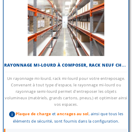
R
AYONNAGE MI-LOURD À COMPOSER, RACK NEUF CHARGES MI-LOURDES
Un rayonnage mi-lourd, rack mi-lourd pour votre entreposage.
Convenant à tout type d'espace, le rayonnage mi-lourd ou
rayonnage semi-lourd permet d'entreposer les objets
volumineux (matériels, grands cartons, pneus,) et optimiser ainsi
vos espaces.
info
Plaque de charge
et
ancrages au sol
, ainsi que tous les
éléments de sécurité, sont fournis dans la configuration.