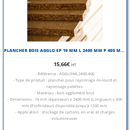
P
LANCHER BOIS AGGLO EP 19 MM L 2400 MM P 400 MM (QTÉ 1 NIVEAU)
15,66€
HT
- Référence : AGGLOML2400.400
- Type de produit : plancher pour rayonnage mi-lourd et
rayonnage palettes
- Matériau : bois aggloméré brut
- Dimensions : 19 mm (épaisseur) x 2400 mm (Longueur) x 400
mm (Profondeur) disponible jusqu'à 1200 mm
- Application : stockage de cartons, en vrac et charges
volumineuses