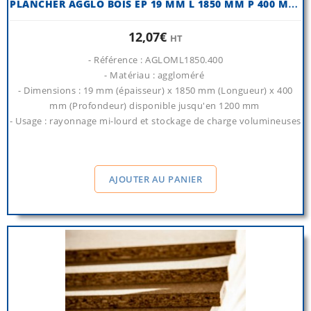
P
LANCHER AGGLO BOIS EP 19 MM L 1850 MM P 400 MM (QTÉ 1 NIVEAU)
12,07€
HT
- Référence : AGLOML1850.400
- Matériau : aggloméré
- Dimensions : 19 mm (épaisseur) x 1850 mm (Longueur) x 400
mm (Profondeur) disponible jusqu'en 1200 mm
- Usage : rayonnage mi-lourd et stockage de charge volumineuses
AJOUTER AU PANIER