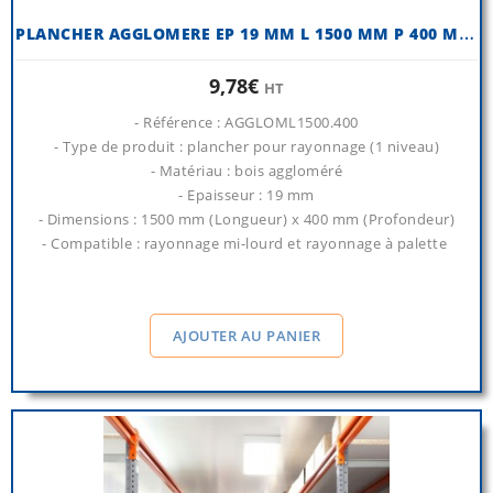
P
LANCHER AGGLOMERE EP 19 MM L 1500 MM P 400 MM (QTÉ 1 NIVEAU)
9,78€
HT
- Référence : AGGLOML1500.400
- Type de produit : plancher pour rayonnage (1 niveau)
- Matériau : bois aggloméré
- Epaisseur : 19 mm
- Dimensions : 1500 mm (Longueur) x 400 mm (Profondeur)
- Compatible : rayonnage mi-lourd et rayonnage à palette
AJOUTER AU PANIER