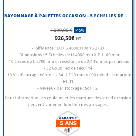
R
AYONNAGE À PALETTES OCCASION - 5 ECHELLES DE H 4000 MM X P 1100 MM
1 090,00 €
-15%
926,50€
HT
- Référence : LOT.5.4000.1100.16.2700
- Dimensions : 5 Echelles de H 4000 mm X P 1100 mm
- 16 Lisses de L 2700 mm et résistance de 2,4 Tonnes par niveau
- 32 Goupilles de sécurité
- 10 Vis d'ancrage béton HUS4-H D10 mm x L90 mm de la marque
HILTI
- Niveaux par stockage : Sol + 2.
Pour information, les couleurs et les marques des lots d'occasion
peuvent varier en fonction des arrivages.