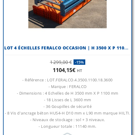
L
OT 4 ÉCHELLES FERALCO OCCASION | H 3500 X P 1100 MM
1 299,00 €
-15%
1104,15€
HT
- Référence : LOT.FERALCO.4.3500.1100.18.3600
- Marque : FERALCO
- Dimensions : 4 Echelles de H 3500 mm X P 1100 mm
- 18 Lisses de L 3600 mm
- 36 Goupilles de sécurité
- 8 Vis d'ancrage béton HUS4-H D10 mm x L90 mm marque HILTI.
- Niveaux de stockage : sol + 3 niveaux.
- Longueur totale : 11140 mm.