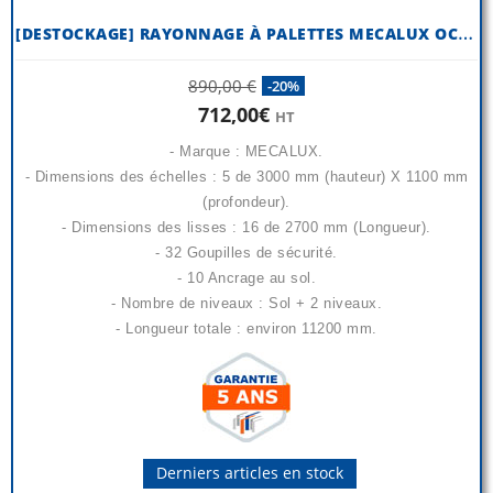
[
DESTOCKAGE] RAYONNAGE À PALETTES MECALUX OCCASION H 3000 X P 1100 MM
890,00 €
-20%
712,00€
HT
- Marque : MECALUX.
- Dimensions des échelles : 5 de 3000 mm (hauteur) X 1100 mm
(profondeur).
- Dimensions des lisses : 16 de 2700 mm (Longueur).
- 32 Goupilles de sécurité.
- 10 Ancrage au sol.
- Nombre de niveaux : Sol + 2 niveaux.
- Longueur totale : environ 11200 mm.
Derniers articles en stock