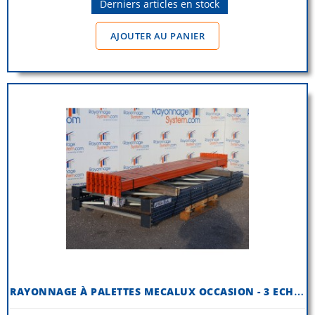
Derniers articles en stock
AJOUTER AU PANIER
R
AYONNAGE À PALETTES MECALUX OCCASION - 3 ECHELLES H 2500 MM X P...