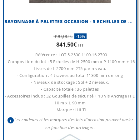
R
AYONNAGE À PALETTES OCCASION - 5 ECHELLES DE H 2500 MM X P 1100 MM
990,00 €
-15%
841,50€
HT
- Référence : LOT.5.2500.1100.16.2700
- Composition du lot : 5 Echelles de H 2500 mm x P 1100 mm + 16
Lisses de L 2700 mm 2T5 par niveau.
- Configuration : 4 travées au total 11300 mm de long
- Niveaux de stockage : Sol + 2 niveaux.
- Capacité totale : 36 palettes
- Accessoires inclus : 32 Goupilles de sécurité + 10 Vis Ancrage H D
10 m x L 90 mm
- Marque : HILTI
info
Les couleurs et les marques des lots d'occasion peuvent varier
en fonction des arrivages.