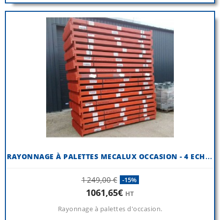
R
AYONNAGE À PALETTES MECALUX OCCASION - 4 ECHELLES 6000 MM X 1100 MM
1 249,00 €
-15%
1061,65€
HT
Rayonnage à palettes d'occasion.