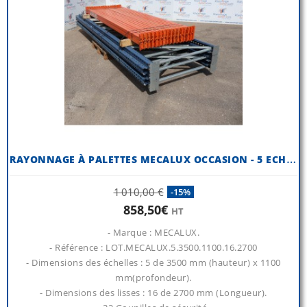
R
AYONNAGE À PALETTES MECALUX OCCASION - 5 ECHELLES H 3500 MM X P...
1 010,00 €
-15%
858,50€
HT
- Marque : MECALUX.
- Référence : LOT.MECALUX.5.3500.1100.16.2700
- Dimensions des échelles : 5 de 3500 mm (hauteur) x 1100
mm(profondeur).
- Dimensions des lisses : 16 de 2700 mm (Longueur).