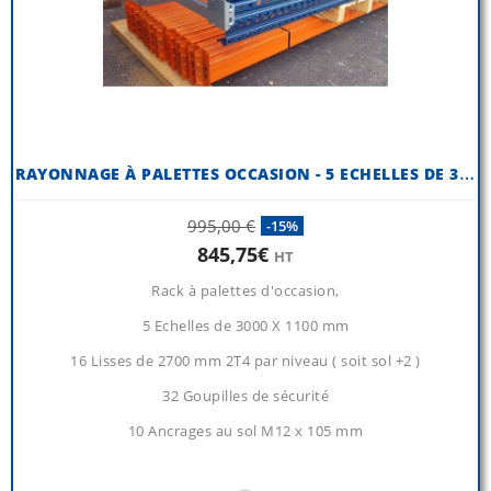
R
AYONNAGE À PALETTES OCCASION - 5 ECHELLES DE 3000 X 1100 MM
995,00 €
-15%
845,75€
HT
Rack à palettes d'occasion,
5 Echelles de 3000 X 1100 mm
16 Lisses de 2700 mm 2T4 par niveau ( soit sol +2 )
32 Goupilles de sécurité
10 Ancrages au sol M12 x 105 mm