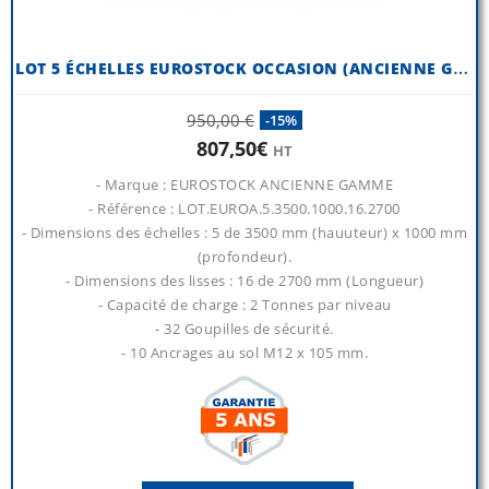
L
OT 5 ÉCHELLES EUROSTOCK OCCASION (ANCIENNE GAMME) | 3500 MM X 1000 MM
950,00 €
-15%
807,50€
HT
- Marque : EUROSTOCK ANCIENNE GAMME
- Référence : LOT.EUROA.5.3500.1000.16.2700
- Dimensions des échelles : 5 de 3500 mm (hauuteur) x 1000 mm
(profondeur).
- Dimensions des lisses : 16 de 2700 mm (Longueur)
- Capacité de charge : 2 Tonnes par niveau
- 32 Goupilles de sécurité.
- 10 Ancrages au sol M12 x 105 mm.