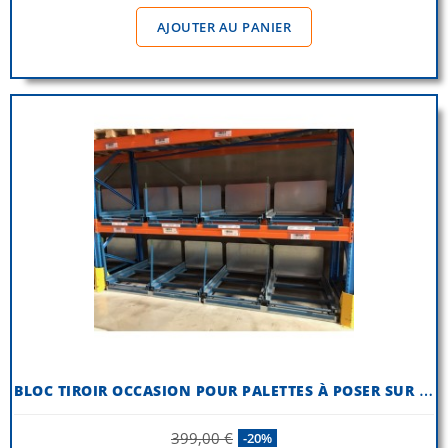
AJOUTER AU PANIER
B
LOC TIROIR OCCASION POUR PALETTES À POSER SUR LISSES P 1100 MM
399,00 €
-20%