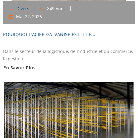
Divers
849 Vues
Mai
22,
2026
POURQUOI L'ACIER GALVANISÉ EST-IL LE...
Dans le secteur de la logistique, de l’industrie et du commerce,
la gestion...
En Savoir Plus