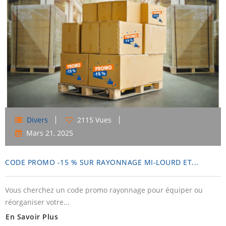
Divers
2115 Vues
Mars
21,
2025
CODE PROMO -15 % SUR RAYONNAGE MI-LOURD ET...
Vous cherchez un code promo rayonnage pour équiper ou
réorganiser votre...
En Savoir Plus