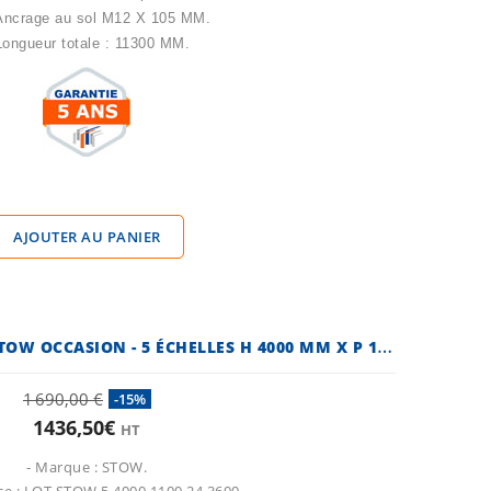
 Ancrage au sol M12 X 105 MM.
Longueur totale : 11300 MM.
AJOUTER AU PANIER
R
AYONNAGE À PALETTES STOW OCCASION - 5 ÉCHELLES H 4000 MM X P 1100 MM
1 690,00 €
-15%
1436,50€
HT
- Marque : STOW.