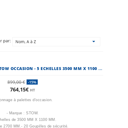
er par:

Nom, A à Z
R
AYONNAGE À PALETTES STOW OCCASION - 5 ECHELLES 3500 MM X 1100 MM
899,00 €
-15%
764,15€
HT
onnage à palettes d'occasion.
- Marque : STOW.
chelles de 3500 MM X 1100 MM.
de 2700 MM.- 20 Goupilles de sécurité.