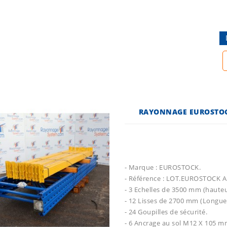
RAYONNAGE EUROSTOCK
- Marque : EUROSTOCK.
- Référence : LOT.EUROSTOCK A
- 3 Echelles de 3500 mm (haute
- 12 Lisses de 2700 mm (Longu
- 24 Goupilles de sécurité.
- 6 Ancrage au sol M12 X 105 m