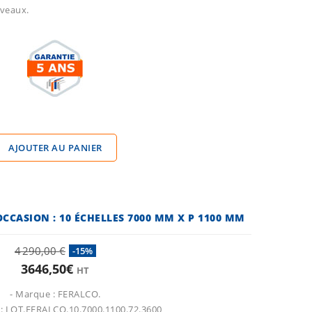
iveaux.
AJOUTER AU PANIER
CCASION : 10 ÉCHELLES 7000 MM X P 1100 MM
4 290,00 €
-15%
3646,50€
HT
- Marque : FERALCO.
 : LOT.FERALCO.10.7000.1100.72.3600