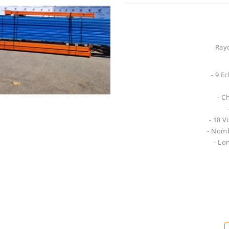
Rayo
- 9 E
- C
- 18 
- Nomb
- Lo