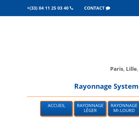
+(33) 04 11 25 03 40
CONTACT
Paris
,
Lille
Rayonnage System, 
ACCUEIL
RAYONNAGE
RAYONNAGE
LÉGER
MI-LOURD