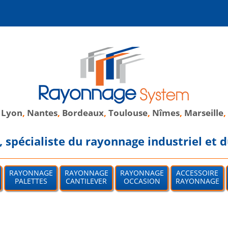
,
Lyon
,
Nantes
,
Bordeaux
,
Toulouse
,
Nîmes
,
Marseille
,
spécialiste du rayonnage industriel et d
RAYONNAGE
RAYONNAGE
RAYONNAGE
ACCESSOIRE
PALETTES
CANTILEVER
OCCASION
RAYONNAGE