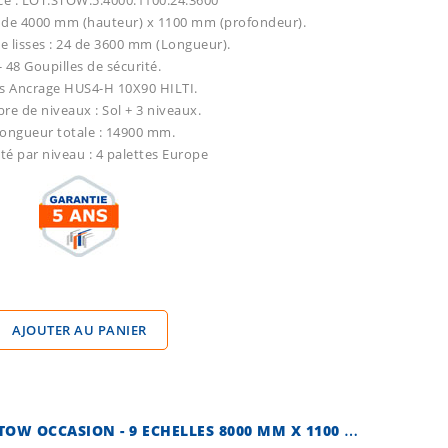
ce : LOT.STOW.5.4000.1100.24.3600
5 de 4000 mm (hauteur) x 1100 mm (profondeur).
e lisses : 24 de 3600 mm (Longueur).
- 48 Goupilles de sécurité.
Vis Ancrage HUS4-H 10X90 HILTI.
re de niveaux : Sol + 3 niveaux.
Longueur totale : 14900 mm.
ité par niveau : 4 palettes Europe
AJOUTER AU PANIER
R
AYONNAGE À PALETTES STOW OCCASION - 9 ECHELLES 8000 MM X 1100 MM