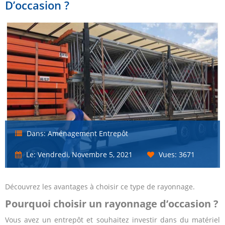
D’occasion ?
Dans:
Aménagement Entrepôt
Le:
Vendredi,
Novembre
5,
2021
Vues: 3671
Découvrez les avantages à choisir ce type de rayonnage.
Pourquoi choisir un rayonnage d’occasion ?
Vous avez un entrepôt et souhaitez investir dans du matériel